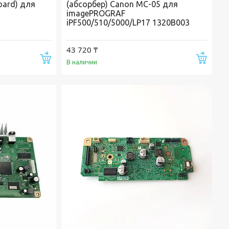
oard) для
(абсорбер) Canon MC-05 для
imagePROGRAF
iPF500/510/5000/LP17 1320B003
43 720 ₸
Купить
Купи
В наличии