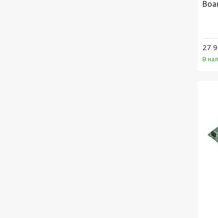
Boa
27 9
В на