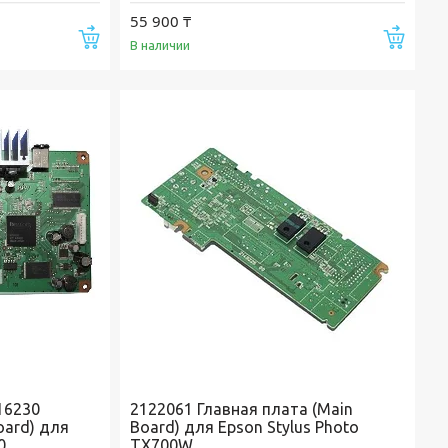
55 900 ₸
Купить
Купи
В наличии
116230
2122061 Главная плата (Main
oard) для
Board) для Epson Stylus Photo
0
TX700W