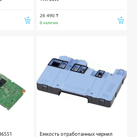
26 490 ₸
Купить
Купи
В наличии
136551
Емкость отработанных чернил