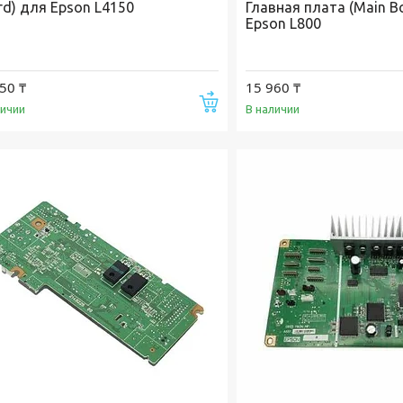
rd) для Epson L4150
Главная плата (Main B
Epson L800
50 ₸
15 960 ₸
Купить
личии
В наличии