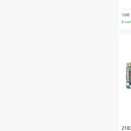
100 
В на
218