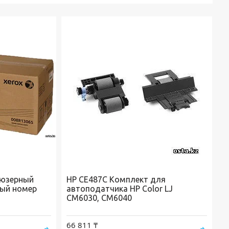
ьюзерный
HP CE487C Комплект для
ный номер
автоподатчика HP Color LJ
CM6030, CM6040
66 811 ₸