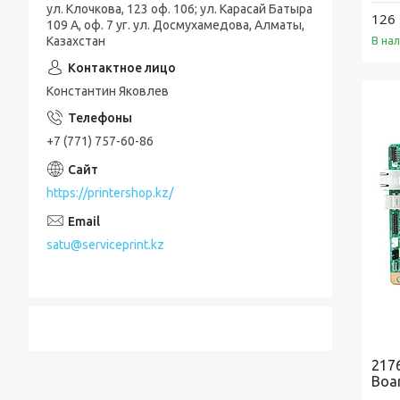
ул. Клочкова, 123 оф. 106; ул. Карасай Батыра
126 
109 А, оф. 7 уг. ул. Досмухамедова, Алматы,
Казахстан
В на
Константин Яковлев
+7 (771) 757-60-86
https://printershop.kz/
satu@serviceprint.kz
217
Boa