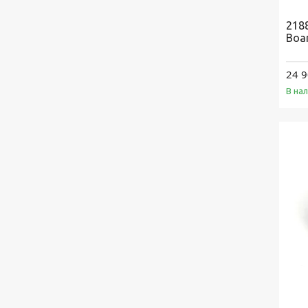
218
Boa
24 9
В на