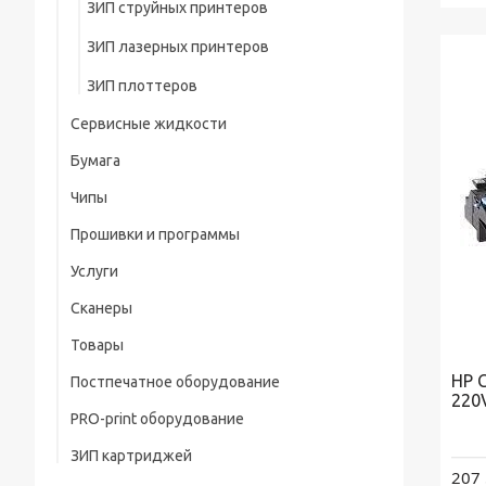
ЗИП струйных принтеров
Чернила Ink-Mate
Тонер-картриджи
ЗИП лазерных принтеров
Сублимационные чернила
ЗИП плоттеров
Чернила INKSYSTEM (ORIGINALAM)
Сервисные жидкости
Чернила китай
Бумага
Промывочные жидкости
Чипы
Рулонная бумага для плоттеров (А2 -
Жидкости для очистки и
А0+)
восстановления
Прошивки и программы
Чипы для струйных принтеров и МФУ
Услуги
Сброс памперса для Epson
Чипы для плоттеров
Сканеры
Ремонт оргтехники
Программаторы
Товары
Заправка картриджей
HP 
Постпечатное оборудование
Оборудование
220
PRO-print оборудование
Режущие плотттеры
Расходники
ЗИП картриджей
Постпечатная обработка
Термопрессы
207 