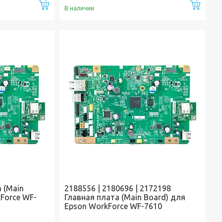
Купить
Купи
В наличии
 (Main
2188556 | 2180696 | 2172198
Force WF-
Главная плата (Main Board) для
Epson WorkForce WF-7610