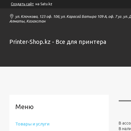
Создать сайт
на Satu.kz
ул. Клочкова, 123 оф. 106; ул. Карасай Батыра 109 А, оф. 7 уг. ул.
Алматы, Казахстан
Printer-Shop.kz - Все для принтера
В асс
Товары и услуги
В нал