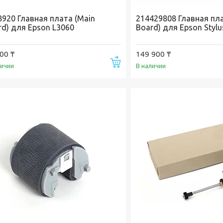
8920 Главная плата (Main
214429808 Главная пла
rd) для Epson L3060
Board) для Epson Stylu
00 ₸
149 900 ₸
Купить
личии
В наличии