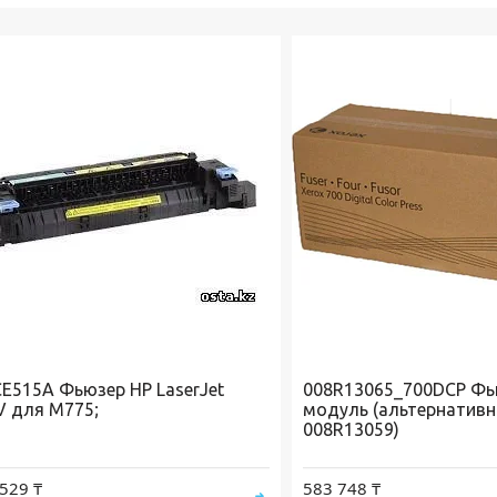
CE515A Фьюзер HP LaserJet
008R13065_700DCP Ф
V для M775;
модуль (альтернатив
008R13059)
529 ₸
583 748 ₸