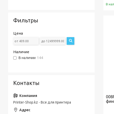
Фотобарабаны
Лазерные цифровые печатные машины
Шредеры
В на
Резаки
Фильтры
Цена
Наличие
В наличии
144
Контакты
008
фин
Printer-Shop.kz - Все для принтера