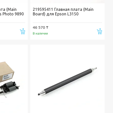
та (Main
219595411 Главная плата (Main
s Photo 9890
Board) для Epson L3150
46 570 ₸
Купить
Купи
В наличии