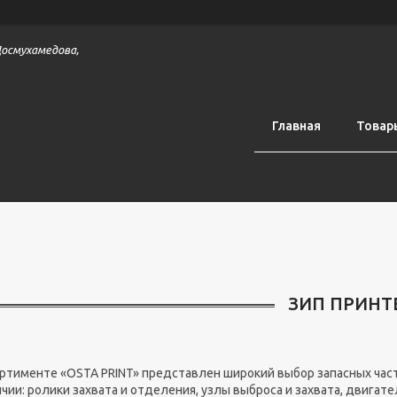
 Досмухамедова,
Главная
Товар
ЗИП ПРИНТ
ортименте «OSTA PRINT» представлен широкий выбор запасных част
ичии: ролики захвата и отделения, узлы выброса и захвата, двигат