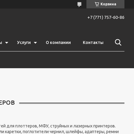
Корзина
+7 (771) 757-60-86
ы
Услуги
О компании
Контакты
ЕРОВ
ей для плоттеров, МФУ, струйных и лазерных принтеров.
ели каретки, поглотители чернил, шлейфы, адаптеры, ремни