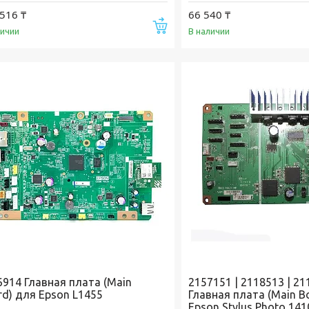
516 ₸
66 540 ₸
Купить
личии
В наличии
6914 Главная плата (Main
2157151 | 2118513 | 2
rd) для Epson L1455
Главная плата (Main B
Epson Stylus Photo 141