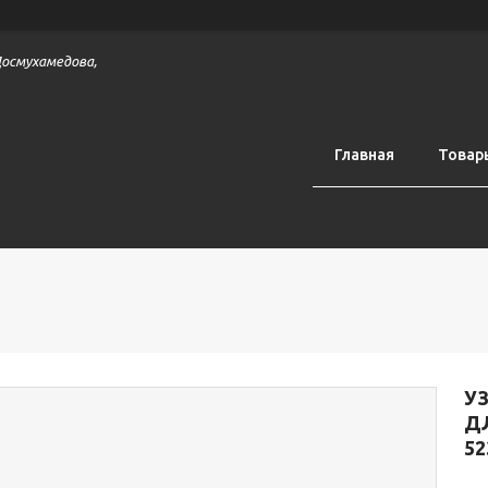
 Досмухамедова,
Главная
Товар
УЗ
Д
52