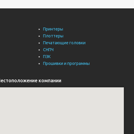
Принтеры
Плоттеры
Печатающие головки
СНПЧ
ПЗК
Прошивки и программы
естоположение компании