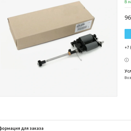
В 
96
+7 
во
формация для заказа