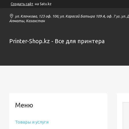
Создать сайт
на Satu.kz
ул. Клочкова, 123 оф. 106; ул. Карасай Батыра 109 А, оф. 7 уг. ул.
Алматы, Казахстан
Printer-Shop.kz - Все для принтера
Товары и услуги