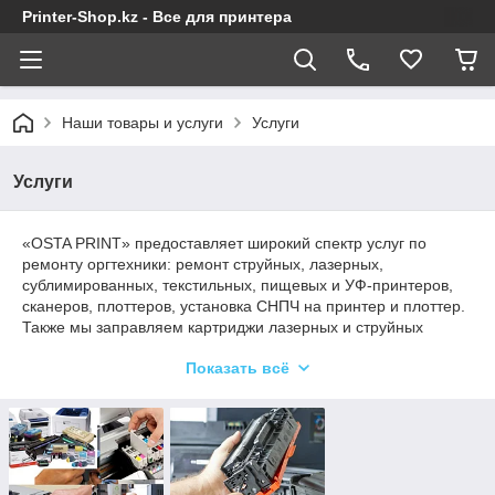
Printer-Shop.kz - Все для принтера
Наши товары и услуги
Услуги
Услуги
«OSTA PRINT» предоставляет широкий спектр услуг по
ремонту оргтехники: ремонт струйных, лазерных,
сублимированных, текстильных, пищевых и УФ-принтеров,
сканеров, плоттеров, установка СНПЧ на принтер и плоттер.
Также мы заправляем картриджи лазерных и струйных
принтеров с возможностью выезда к вам.
Показать всё
В нашем торгово-сервисном центре работают только
высококвалифицированные специалисты, которые
качественно и быстро окажут услугу. Мы проводим полную
диагностику устройству, выявляем причину неисправности и
устраняем ее.