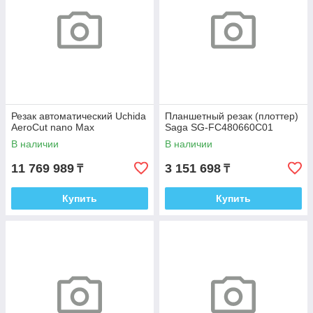
Резак автоматический Uchida
Планшетный резак (плоттер)
AeroCut nano Max
Saga SG-FC480660C01
В наличии
В наличии
11 769 989
3 151 698
₸
₸
Купить
Купить