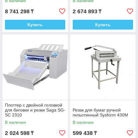
В наличии
В наличии
8 741 298
2 674 893
₸
₸
Купить
Купить
Плоттер с двойной головкой
для биговки и резки Saga SG-
Резак для бумаг ручной
SC 2310
гильотинный Sysform 430M
В наличии
В наличии
2 024 598
599 438
₸
₸