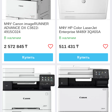
МФУ Canon imageRUNNER
ADVANCE DX C3822i
МФУ HP Color LaserJet
4915C024
Enterprise M480f 3QA55A
В наличии
В наличии
2 572 845
511 431
₸
₸
Купить
Купить