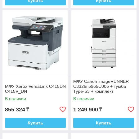
Купить
Купить
МФУ Canon imageRUNNER
МФУ Xerox VersaLink C415DN
C3326i 5965C005 + тумба
C415V_DN
Type-S3 + комплект
картриджей C-EXV 65
В наличии
В наличии
855 324
1 249 900
₸
₸
Купить
Купить