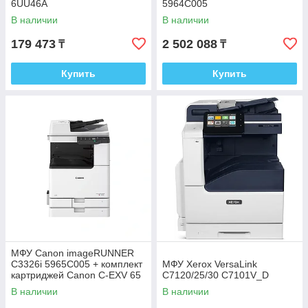
6UU46A
5964C005
В наличии
В наличии
179 473
2 502 088
₸
₸
Купить
Купить
МФУ Canon imageRUNNER
C3326i 5965C005 + комплект
МФУ Xerox VersaLink
картриджей Canon C-EXV 65
C7120/25/30 C7101V_D
В наличии
В наличии