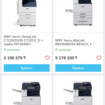
МФУ Xerox VersaLink
C7120/25/30 C7101V_D +
МФУ Xerox AltaLink
тумба 097S04907
B8245/B8255 B8201V_F
В наличии
В наличии
2 150 275
5 179 330
₸
₸
Купить
Купить