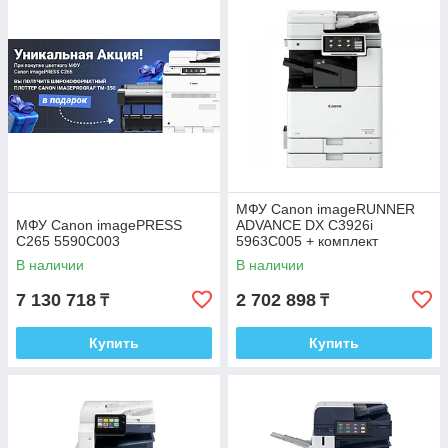
МФУ Canon imageRUNNER
МФУ Canon imagePRESS
ADVANCE DX C3926i
C265 5590C003
5963C005 + комплект
стартовых картриджей C-EXV
В наличии
В наличии
64 + автоподатчик
7 130 718
2 702 898
₸
₸
Купить
Купить