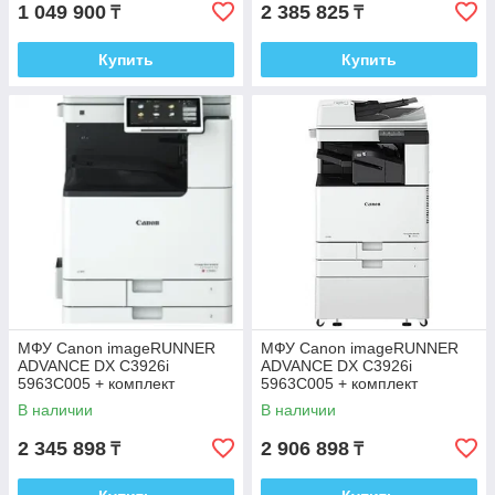
1 049 900
2 385 825
₸
₸
Купить
Купить
МФУ Canon imageRUNNER
МФУ Canon imageRUNNER
ADVANCE DX C3926i
ADVANCE DX C3926i
5963C005 + комплект
5963C005 + комплект
стартовых картриджей C-EXV
стартовых картриджей C-EXV
В наличии
В наличии
64
64 + автоподатчик
2 345 898
2 906 898
₸
₸