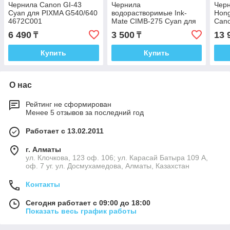
Чернила Canon GI-43
Чернила
Чер
Cyan для PIXMA G540/640
водорастворимые Ink-
Hon
4672C001
Mate CIMB-275 Cyan для
Can
Canon PIXMA
TM-
6 490
3 500
13 
₸
₸
G1900/2900/3900 100мл
350
Купить
Купить
О нас
Рейтинг не сформирован
Менее 5 отзывов за последний год
Работает с 13.02.2011
г. Алматы
ул. Клочкова, 123 оф. 106; ул. Карасай Батыра 109 А,
оф. 7 уг. ул. Досмухамедова, Алматы, Казахстан
Контакты
Сегодня работает с 09:00 до 18:00
Показать весь график работы