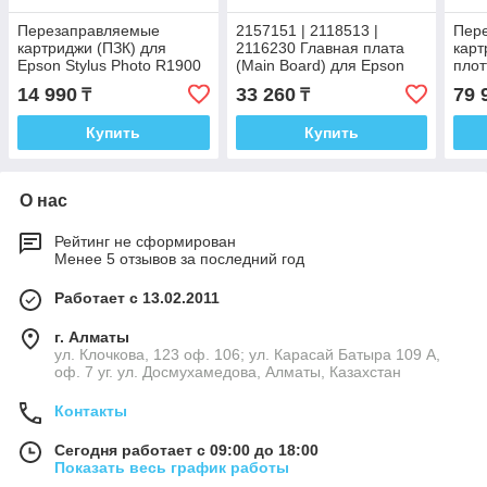
Перезаправляемые
2157151 | 2118513 |
Пер
картриджи (ПЗК) для
2116230 Главная плата
карт
Epson Stylus Photo R1900
(Main Board) для Epson
плот
Stylus Photo 1410
ima
14 990
33 260
79 
₸
₸
240
Купить
Купить
О нас
Рейтинг не сформирован
Менее 5 отзывов за последний год
Работает с 13.02.2011
г. Алматы
ул. Клочкова, 123 оф. 106; ул. Карасай Батыра 109 А,
оф. 7 уг. ул. Досмухамедова, Алматы, Казахстан
Контакты
Сегодня работает с 09:00 до 18:00
Показать весь график работы