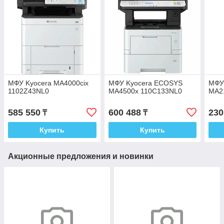
МФУ Kyocera MA4000cix
МФУ Kyocera ECOSYS
МФУ
1102Z43NL0
MA4500x 110C133NL0
MA2
585 550
600 488
230
₸
₸
Купить
Купить
Акционные предложения и новинки