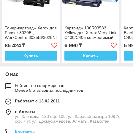
Тонер-картридж Xerox для
Картридж 106R03533
Кар
Phaser 3020BI,
Yellow для Xerox VersaLink
Blac
WorkCentre 3025BI/3025NI
C400/C405 совместимый
C40
106R03048
85 424
6 990
5 9
₸
₸
Купить
Купить
О нас
Рейтинг не сформирован
Менее 5 отзывов за последний год
Работает с 13.02.2011
г. Алматы
ул. Клочкова, 123 оф. 106; ул. Карасай Батыра 109 А,
оф. 7 уг. ул. Досмухамедова, Алматы, Казахстан
Контакты