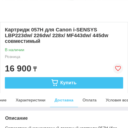
Картридж 057H для Canon i-SENSYS
LBP223dw/ 226dw/ 228x/ MF443dw/ 445dw
совместимый
В наличии
Розница
16 900
₸
Купить
ние
Характеристики
Доставка
Оплата
Условия во
Описание
Совместимый монохромный лазерный картридж 057H (без