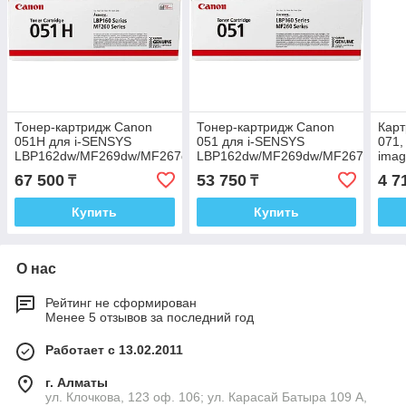
Тонер-картридж Canon
Тонер-картридж Canon
Карт
051H для i-SENSYS
051 для i-SENSYS
071,
LBP162dw/MF269dw/MF267dw/MF264dw
LBP162dw/MF269dw/MF267dw/MF
ima
2169C002
2168C002
LBP
67 500
53 750
4 7
₸
₸
1200
Купить
Купить
О нас
Рейтинг не сформирован
Менее 5 отзывов за последний год
Работает с 13.02.2011
г. Алматы
ул. Клочкова, 123 оф. 106; ул. Карасай Батыра 109 А,