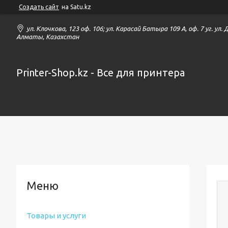
Создать сайт
на Satu.kz
ул. Клочкова, 123 оф. 106; ул. Карасай Батыра 109 А, оф. 7 уг. ул.
Алматы, Казахстан
Printer-Shop.kz - Все для принтера
Товары и услуги