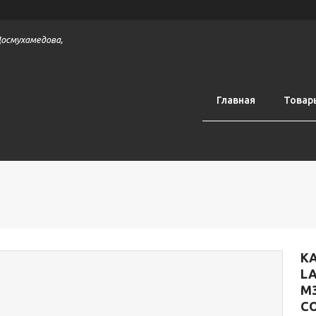
 Досмухамедова,
Главная
Товар
К
LA
M
С