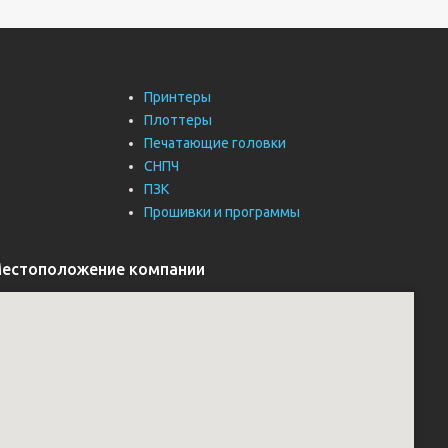
Принтеры
Плоттеры
Печатающие головки
СНПЧ
ПЗК
Прошивки и программы
естоположение компании