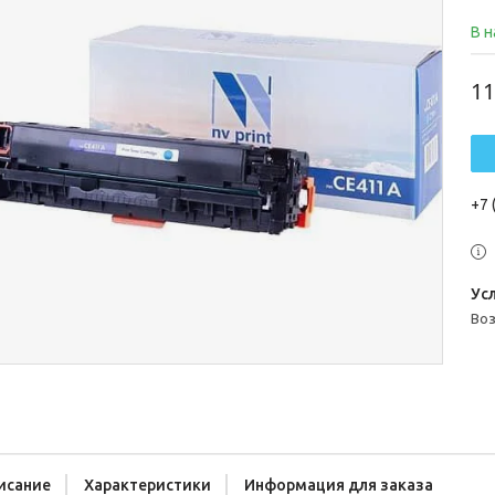
В 
11
+7 
во
исание
Характеристики
Информация для заказа