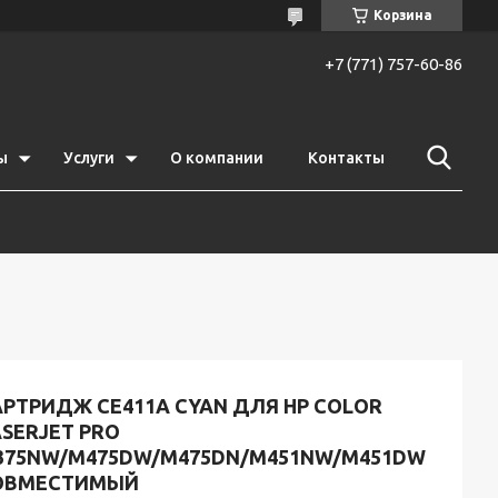
Корзина
+7 (771) 757-60-86
ы
Услуги
О компании
Контакты
АРТРИДЖ CE411A CYAN ДЛЯ HP COLOR
SERJET PRO
375NW/M475DW/M475DN/M451NW/M451DW
ОВМЕСТИМЫЙ