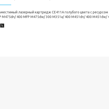
местимый лазерный картридж CE411A голубого цвета с ресурсом 2
P M475dn/ 400 MFP M475dw/ 300 M351a/ 400 M451dn/ 400 M451dw/