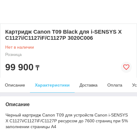
Картридж Canon T09 Black для i-SENSYS X
C1127i/C1127iF/C1127P 3020C006
Нет в наличии
Розница
99 900
₸
Описание
Характеристики
Доставка
Оплата
Ус
Описание
Черный картридж Canon T09 для устройств Canon i-SENSYS
X C1127i/C1127iF/C1127P ресурсом до 7600 страниц при 5%
заполнении страницы А4