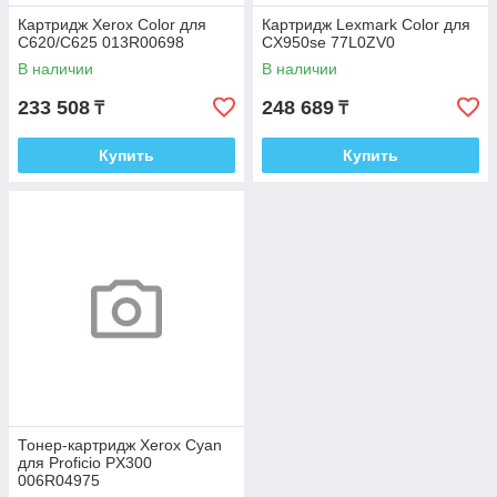
Картридж Xerox Color для
Картридж Lexmark Color для
C620/C625 013R00698
CX950se 77L0ZV0
В наличии
В наличии
233 508
248 689
₸
₸
Купить
Купить
Тонер-картридж Xerox Cyan
для Proficio PX300
006R04975