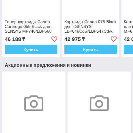
Тонер-картридж Canon
Картридж Canon 075 Black
Карт
Cartridge 055 Black для i-
для i-SENSYS
для 
SENSYS MF740/LBP660
LBP646Сdw/LBP647Cdw,
MF6
3016C002
MF664Cdw/MF667Cdw
510
46 188
42 975
42 
₸
₸
6365C002
Купить
Купить
Акционные предложения и новинки