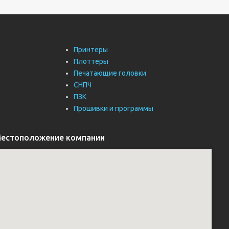
Принтеры
Плоттеры
Печатающие головки
СНПЧ
ПЗК
Прошивки и программы
естоположение компании