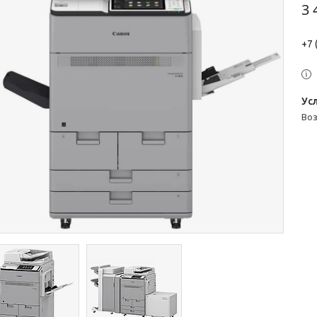
3 
+7 
во