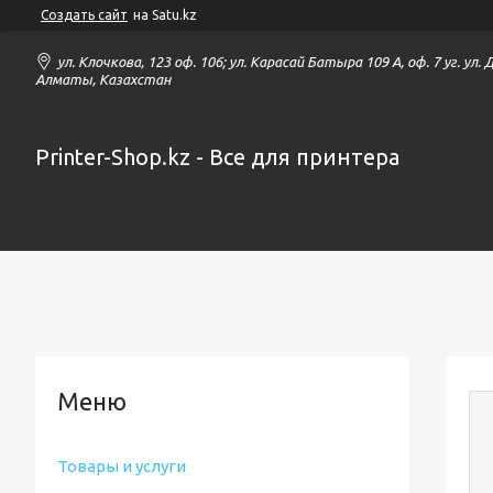
Создать сайт
на Satu.kz
ул. Клочкова, 123 оф. 106; ул. Карасай Батыра 109 А, оф. 7 уг. ул.
Алматы, Казахстан
Printer-Shop.kz - Все для принтера
Товары и услуги