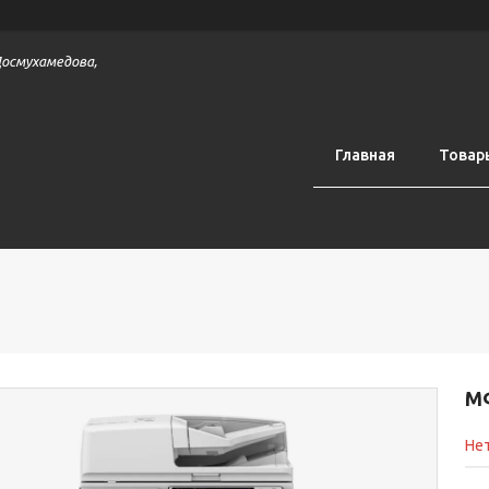
 Досмухамедова,
Главная
Товар
МФ
Нет