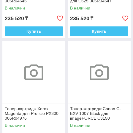
006R04646
для C625 006R04647
В наличии
В наличии
235 520
235 520
₸
₸
Купить
Купить
Тонер-картридж Xerox
Тонер-картридж Canon C-
Magenta для Proficio PX300
EXV 1007 Black для
006R04976
imageFORCE C3150
6729C002
В наличии
В наличии