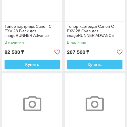
Тонер-картридж Canon C-
Тонер-картридж Canon C-
EXV 28 Black для
EXV 28 Cyan для
imageRUNNER Advance
imageRUNNER ADVANCE
C5045/C5051/C5250/C5255
C5000 2793B002
В наличии
В наличии
2789B002
82 500
207 500
₸
₸
Купить
Купить