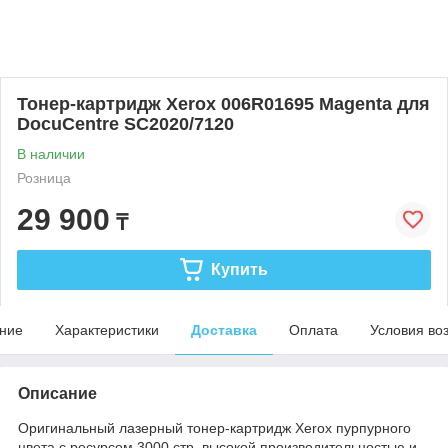
Тонер-картридж Xerox 006R01695 Magenta для
DocuCentre SC2020/7120
В наличии
Розница
29 900
₸
Купить
ние
Характеристики
Доставка
Оплата
Условия во
Описание
Оригинальный лазерный тонер-картридж Xerox пурпурного
цвета с ресурсом 3000 стр, высокой производительностью и