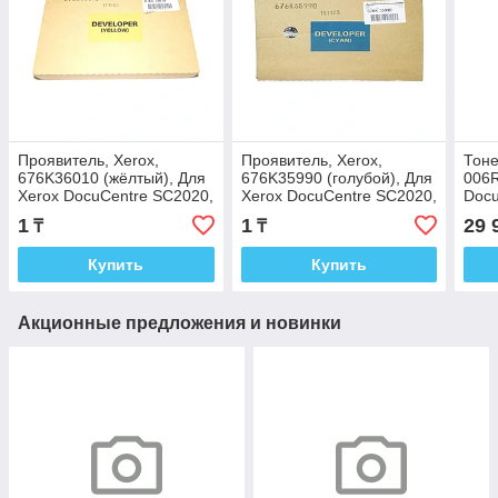
Проявитель, Xerox,
Проявитель, Xerox,
Тоне
676K36010 (жёлтый), Для
676K35990 (голубой), Для
006R
Xerox DocuCentre SC2020,
Xerox DocuCentre SC2020,
Docu
38 000 страниц (А4)
38 000 страниц (А4)
1
1
29 
₸
₸
Купить
Купить
Акционные предложения и новинки