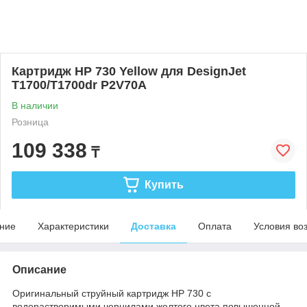
Картридж HP 730 Yellow для DesignJet
T1700/T1700dr P2V70A
В наличии
Розница
109 338
₸
Купить
ние
Характеристики
Доставка
Оплата
Условия во
Описание
Оригинальный струйный картридж HP 730 с
водорастворимыми чернилами желтого цвета повышенной