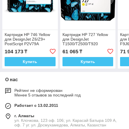
Картридж HP 746 Yellow
Картридж HP 727 Yellow
Карт
для DesignJet Z6/Z9+
для DesignJet
для 
PostScript P2V79A
T1500/T2500/T920
F9J
B3P21A
104 173
61 065
71 
₸
₸
Купить
Купить
О нас
Рейтинг не сформирован
Менее 5 отзывов за последний год
Работает с 13.02.2011
г. Алматы
ул. Клочкова, 123 оф. 106; ул. Карасай Батыра 109 А,
оф. 7 уг. ул. Досмухамедова, Алматы, Казахстан