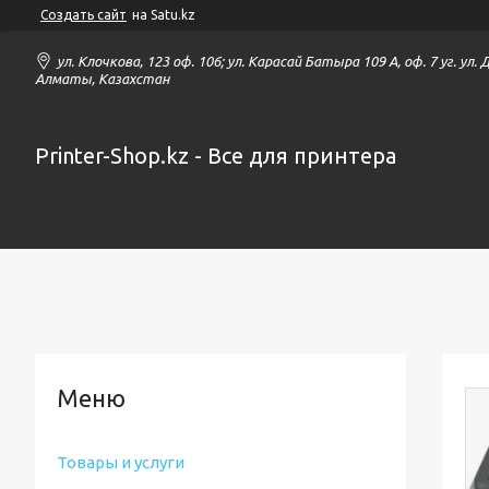
Создать сайт
на Satu.kz
ул. Клочкова, 123 оф. 106; ул. Карасай Батыра 109 А, оф. 7 уг. ул.
Алматы, Казахстан
Printer-Shop.kz - Все для принтера
Товары и услуги