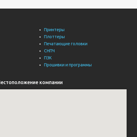
Принтеры
Плоттеры
Печатающие головки
СНПЧ
ПЗК
Прошивки и программы
естоположение компании