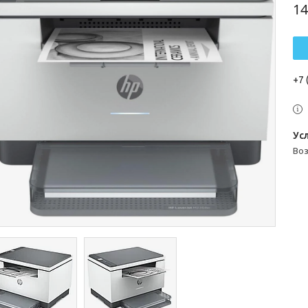
14
+7 
во