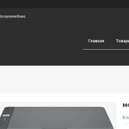
 Досмухамедова,
Главная
Товар
МФ
В 