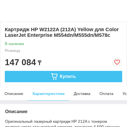
Картридж HP W2122A (212A) Yellow для Color
LaserJet Enterprise M554dn/M555dn/M578c
В наличии
Розница
147 084
₸
Купить
Описание
Характеристики
Доставка
Оплата
Ус
Описание
Оригинальный лазерный картридж HP 212A с тонером
желтого цвета стандартной емкости, ресурсом 4 500 страниц,