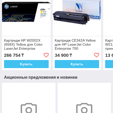
Картридж HP W2002X
Картридж CE342A Yellow
Карт
(658X) Yellow для Color
для HP LaserJet Color
W21
LaserJet Enterprise
Enterprise 700
прин
M751dn
M775dn/M775f/M775z
Ente
266 754
34 900
13 
₸
₸
совместимый
MFP
Купить
Купить
Акционные предложения и новинки