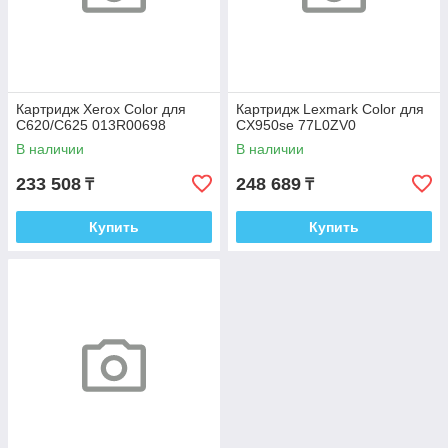
Картридж Xerox Color для
Картридж Lexmark Color для
C620/C625 013R00698
CX950se 77L0ZV0
В наличии
В наличии
233 508
248 689
₸
₸
Купить
Купить