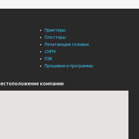
Принтеры
Плоттеры
Печатающие головки
СНПЧ
ПЗК
Прошивки и программы
естоположение компании