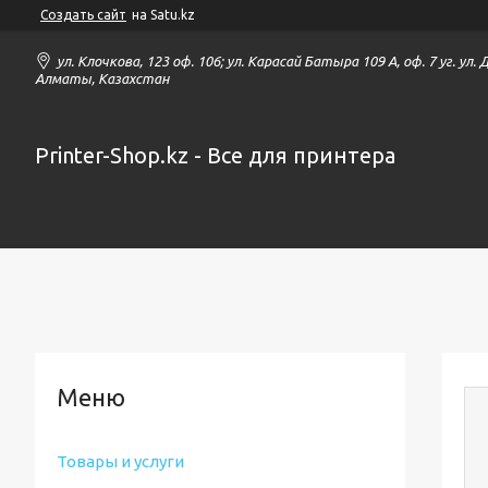
Создать сайт
на Satu.kz
ул. Клочкова, 123 оф. 106; ул. Карасай Батыра 109 А, оф. 7 уг. ул.
Алматы, Казахстан
Printer-Shop.kz - Все для принтера
Товары и услуги