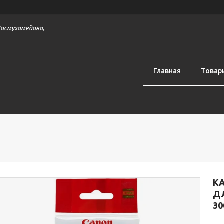
 Досмухамедова,
Главная
Товар
КА
Д
30