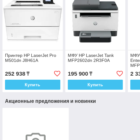
Принтер HP LaserJet Pro
МФУ HP LaserJet Tank
МФУ 
M501dn J8H61A
MFP2602dn 2R3F0A
Ente
MFP
252 938
195 900
2 3
₸
₸
Купить
Купить
Акционные предложения и новинки