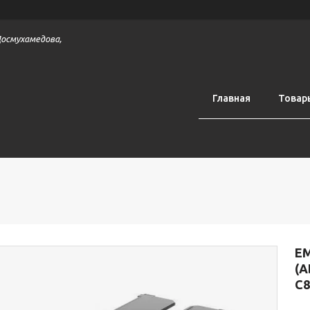
 Досмухамедова,
Главная
Товар
Е
(А
C8