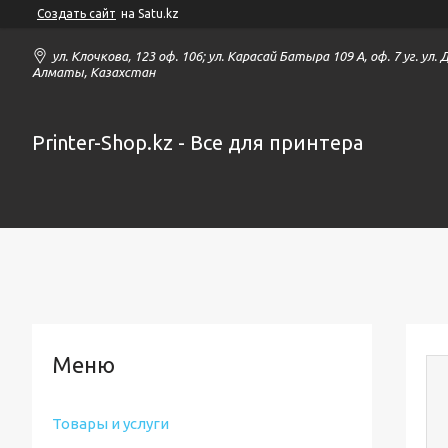
Создать сайт
на Satu.kz
ул. Клочкова, 123 оф. 106; ул. Карасай Батыра 109 А, оф. 7 уг. ул.
Алматы, Казахстан
Printer-Shop.kz - Все для принтера
Товары и услуги