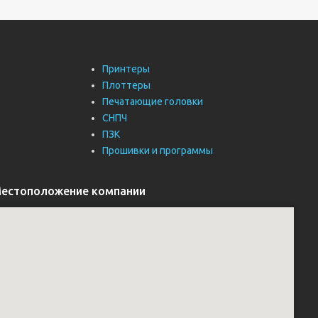
Принтеры
Плоттеры
Печатающие головки
СНПЧ
ПЗК
Прошивки и программы
естоположение компании