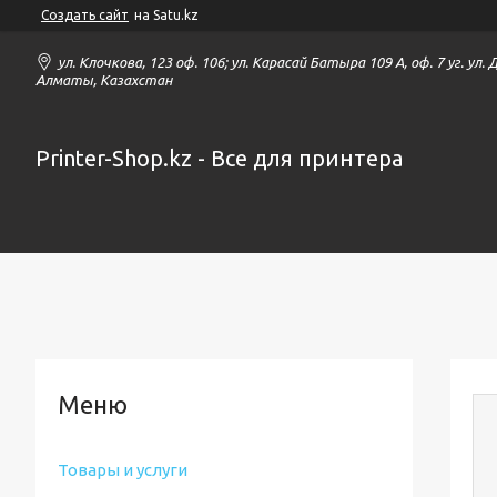
Создать сайт
на Satu.kz
ул. Клочкова, 123 оф. 106; ул. Карасай Батыра 109 А, оф. 7 уг. ул.
Алматы, Казахстан
Printer-Shop.kz - Все для принтера
Товары и услуги