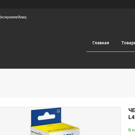
 Досмухамедова,
Главная
Товар
ЧЕ
L4
В 