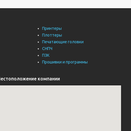
Принтеры
Плоттеры
Печатающие головки
СНПЧ
ПЗК
Прошивки и программы
естоположение компании