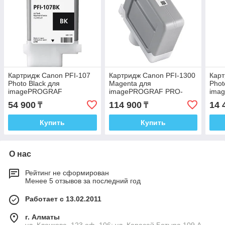
Картридж Canon PFI-107
Картридж Canon PFI-1300
Карт
Photo Black для
Magenta для
Phot
imagePROGRAF
imagePROGRAF PRO-
ima
iPF680/685/670/770/780/785
2100/4100/6100/4100S/6100S
695
54 900
114 900
14 
₸
₸
6705B001
0813C001
Купить
Купить
О нас
Рейтинг не сформирован
Менее 5 отзывов за последний год
Работает с 13.02.2011
г. Алматы