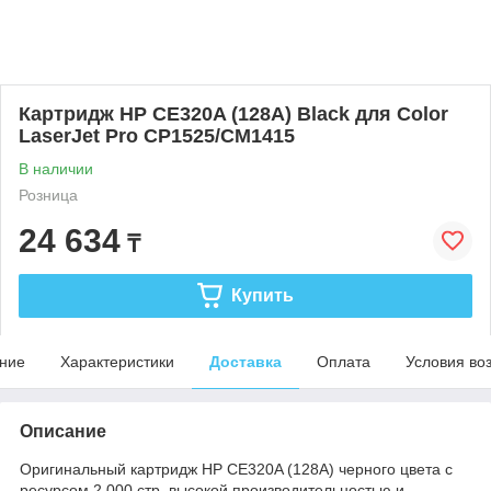
Картридж HP CE320A (128A) Black для Color
LaserJet Pro CP1525/CM1415
В наличии
Розница
24 634
₸
Купить
ние
Характеристики
Доставка
Оплата
Условия во
Описание
Оригинальный картридж HP CE320A (128A) черного цвета с
ресурсом 2 000 стр, высокой производительностью и