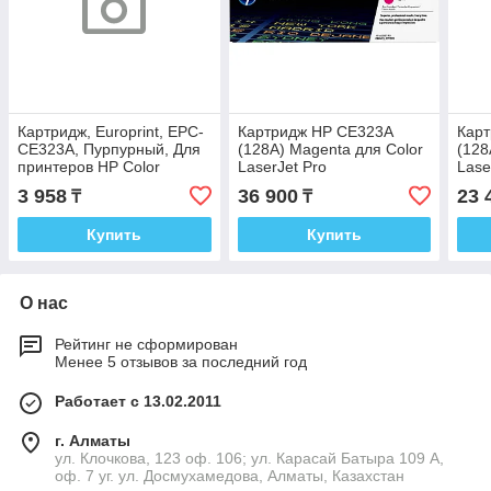
Картридж, Europrint, EPC-
Картридж HP CE323A
Кар
CE323A, Пурпурный, Для
(128A) Magenta для Color
(128
принтеров HP Color
LaserJet Pro
Lase
LaserJet Pro
CP1525/CM1415
CP1
3 958
36 900
23 
₸
₸
CP1525/CM1415, 1300
страниц.
Купить
Купить
О нас
Рейтинг не сформирован
Менее 5 отзывов за последний год
Работает с 13.02.2011
г. Алматы
ул. Клочкова, 123 оф. 106; ул. Карасай Батыра 109 А,
оф. 7 уг. ул. Досмухамедова, Алматы, Казахстан