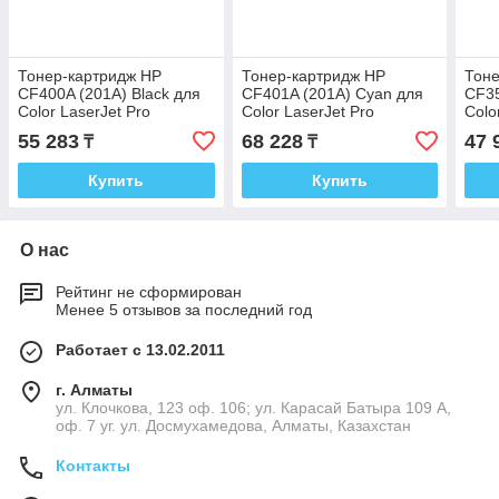
Тонер-картридж HP
Тонер-картридж HP
Тоне
CF400A (201A) Black для
CF401A (201A) Cyan для
CF35
Color LaserJet Pro
Color LaserJet Pro
Colo
M252/MFP M277
M252/MFP M277
M17
55 283
68 228
47 
₸
₸
Купить
Купить
О нас
Рейтинг не сформирован
Менее 5 отзывов за последний год
Работает с 13.02.2011
г. Алматы
ул. Клочкова, 123 оф. 106; ул. Карасай Батыра 109 А,
оф. 7 уг. ул. Досмухамедова, Алматы, Казахстан
Контакты