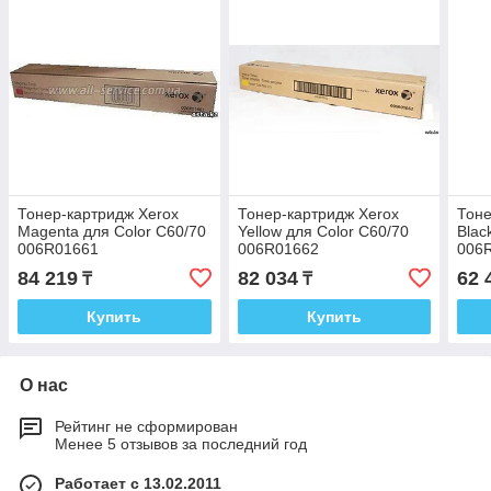
Тонер-картридж Xerox
Тонер-картридж Xerox
Тоне
Magenta для Color C60/70
Yellow для Color C60/70
Blac
006R01661
006R01662
006
84 219
82 034
62 
₸
₸
Купить
Купить
О нас
Рейтинг не сформирован
Менее 5 отзывов за последний год
Работает с 13.02.2011