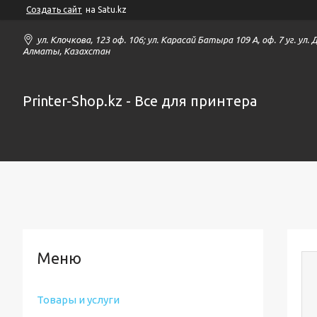
Создать сайт
на Satu.kz
ул. Клочкова, 123 оф. 106; ул. Карасай Батыра 109 А, оф. 7 уг. ул.
Алматы, Казахстан
Printer-Shop.kz - Все для принтера
Товары и услуги