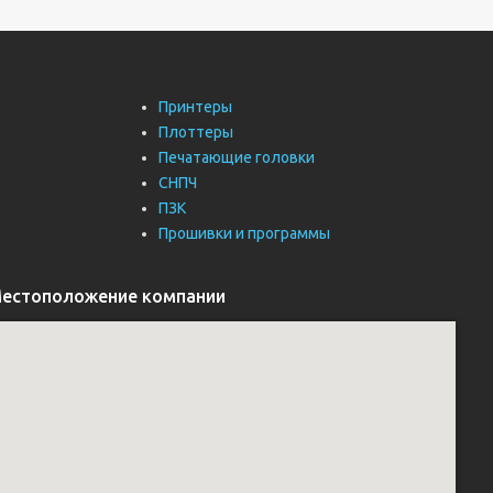
Принтеры
Плоттеры
Печатающие головки
СНПЧ
ПЗК
Прошивки и программы
естоположение компании