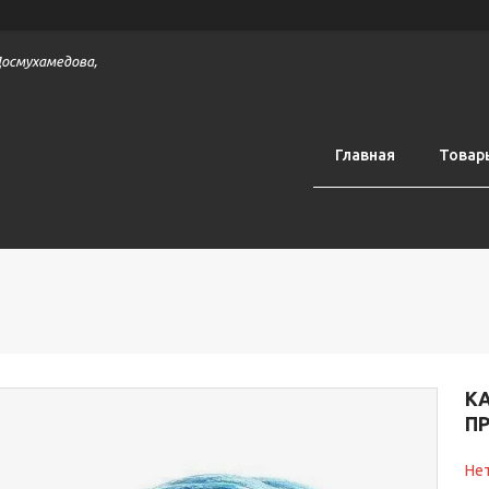
 Досмухамедова,
Главная
Товар
К
П
Нет