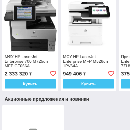
МФУ HP LaserJet
МФУ HP LaserJet
Прин
Enterprise 700 M725dn
Enterprise MFP M528dn
Ente
MFP CF066A
1PV64A
7ZU
2 333 320
949 406
375
₸
₸
Купить
Купить
Акционные предложения и новинки