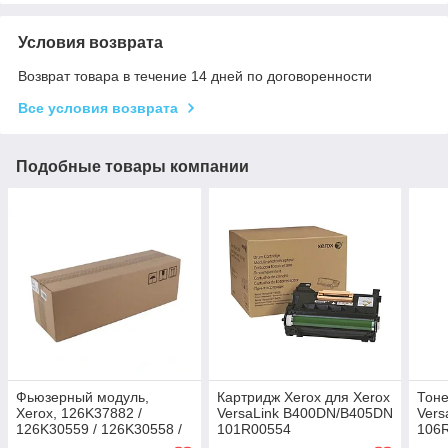
Условия возврата
Возврат товара в течение 14 дней по договоренности
Все условия возврата
Подобные товары компании
Фьюзерный модуль,
Картридж Xerox для Xerox
Тоне
Xerox, 126K37882 /
VersaLink B400DN/B405DN
Vers
126K30559 / 126K30558 /
101R00554
106
126K30557 / 126K37883,