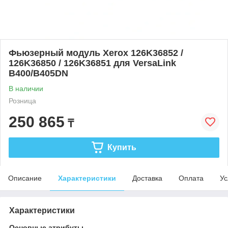
Фьюзерный модуль Xerox 126K36852 /
126K36850 / 126K36851 для VersaLink
B400/B405DN
В наличии
Розница
250 865
₸
Купить
Описание
Характеристики
Доставка
Оплата
Ус
Характеристики
Основные атрибуты