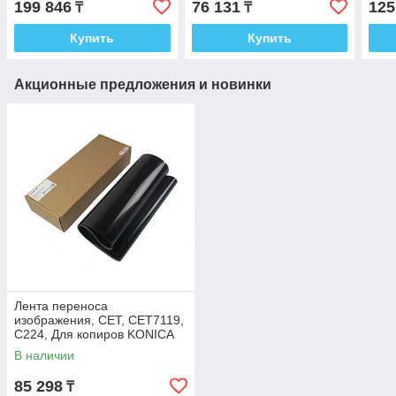
199 846
76 131
125
₸
₸
Для Xerox WorkCentre
Купить
Купить
Акционные предложения и новинки
Лента переноса
изображения, СЕТ, CET7119,
C224, Для копиров KONICA
MINOLTA Bizhub C224,
В наличии
Япония
85 298
₸