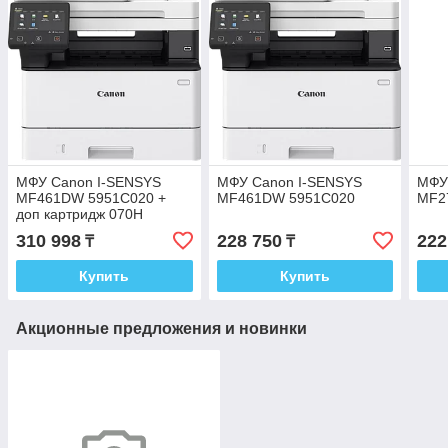
МФУ Canon I-SENSYS
МФУ Canon I-SENSYS
МФУ
MF461DW 5951C020 +
MF461DW 5951C020
MF2
доп картридж 070H
310 998
228 750
222
₸
₸
Купить
Купить
Акционные предложения и новинки