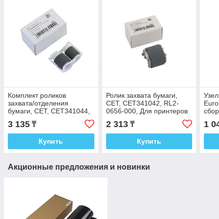
Комплект роликов
Ролик захвата бумаги,
Узел
захвата/отделения
CET, CET341042, RL2-
Euro
бумаги, CET, CET341044,
0656-000, Для принтеров
сбор
RM2-5576-000/RM2-5577-
HP LaserJet Pro
LJ
3 135
2 313
1 0
₸
₸
000, Для принтеров HP
M402/MFP M426
M10
Color
Купить
Купить
Акционные предложения и новинки