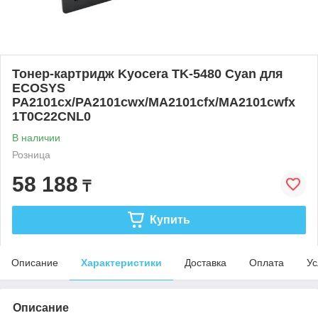
Тонер-картридж Kyocera TK-5480 Cyan для
ECOSYS
PA2101cx/PA2101cwx/MA2101cfx/MA2101cwfx
1T0C22CNL0
В наличии
Розница
58 188
₸
Купить
Описание
Характеристики
Доставка
Оплата
Ус
Описание