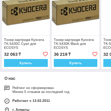
Тонер-картридж Kyocera
Тонер-картридж Kyocera
Тоне
TK-5430C Cyan для
TK-5430K Black для
TK-5
ECOSYS
ECOSYS
ECO
PA2100cx/PA2100cwx/MA2100cfx/MA2100cwfx
PA2100cx/PA2100cwx/MA2100cfx/M
PA2
32 063
36 219
32 
₸
₸
1T0C0ACNL1
1T0C0A0NL1
1T0
Купить
Купить
О нас
Рейтинг не сформирован
Менее 5 отзывов за последний год
Работает с 13.02.2011
г. Алматы