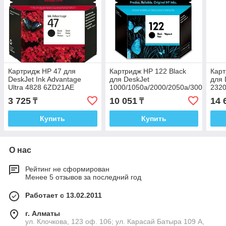
Картридж HP 47 для
Картридж HP 122 Black
Карт
DeskJet Ink Advantage
для DeskJet
для 
Ultra 4828 6ZD21AE
1000/1050a/2000/2050a/3000
2320
CH561HE
3YM
3 725
10 051
14 
₸
₸
Купить
Купить
О нас
Рейтинг не сформирован
Менее 5 отзывов за последний год
Работает с 13.02.2011
г. Алматы
ул. Клочкова, 123 оф. 106; ул. Карасай Батыра 109 А,