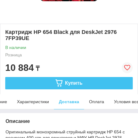
Картридж HP 654 Black для DeskJet 2976
7FP39UE
В наличии
Розница
10 884
₸
Купить
ние
Характеристики
Доставка
Оплата
Условия во
Описание
Оригинальный монохромный струйный картридж HP 654 с
ресурсом 400 стр для принтеров и МФУ HP DeskJet 2976,