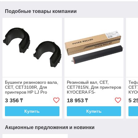
Подобные товары компании
Бушинги резинового вала,
Резиновый вал, CET,
Тефл
CET, CET3108R, Для
CET7815N, Для принтеров
CET7
принтеров HP LJ Pro
KYOCERA FS-
KYO
M402/403/M426/427, 2 шт/
4100DN/4200DN, ECOSYS
M20
3 356
18 953
5 2
₸
₸
компл
P3045dn/M3550idn,
Вспененный
Купить
Купить
Акционные предложения и новинки