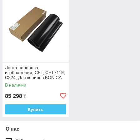
Лента переноса
изображения, СЕТ, CET7119,
C224, Для копиров KONICA
MINOLTA Bizhub C224,
В наличии
Япония
85 298
₸
Купить
О нас