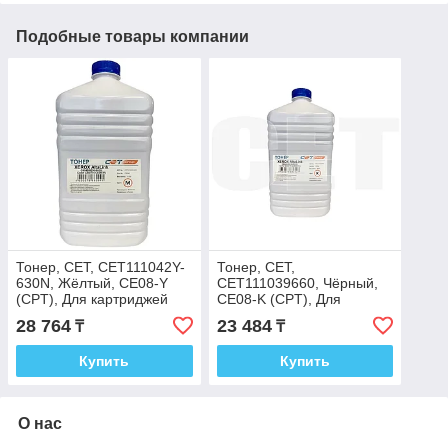
Подобные товары компании
Тонер, CET, CET111042Y-
Тонер, CET,
630N, Жёлтый, CE08-Y
CET111039660, Чёрный,
(CPT), Для картриджей
CE08-K (CPT), Для
XEROX AltaLink
картриджей XEROX
28 764
23 484
₸
₸
C8045/8030/8035, Color
AltaLink C8045/8030/8035,
Color C60/70,
Купить
Купить
О нас