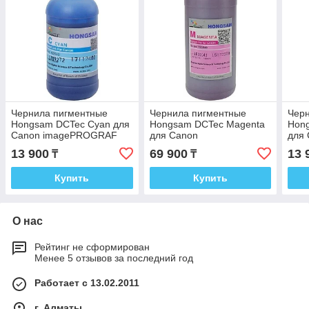
Чернила пигментные
Чернила пигментные
Чер
Hongsam DCTec Cyan для
Hongsam DCTec Magenta
Hon
Canon imagePROGRAF
для Canon
для
TM-240/TM-340/TM-
imagePROGRAF TM-
ima
13 900
69 900
13 
₸
₸
350/TM-355 200мл
240/TM-340/TM-350/TM-
240
355 1000мл
355
Купить
Купить
О нас
Рейтинг не сформирован
Менее 5 отзывов за последний год
Работает с 13.02.2011
г. Алматы