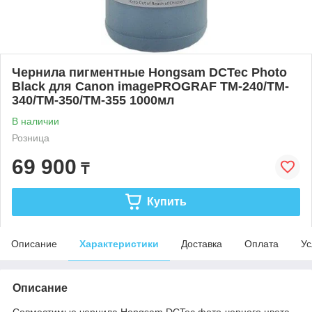
Чернила пигментные Hongsam DCTec Photo
Black для Canon imagePROGRAF TM-240/TM-
340/TM-350/TM-355 1000мл
В наличии
Розница
69 900
₸
Купить
Описание
Характеристики
Доставка
Оплата
Ус
Описание
Совместимые чернила Hongsam DCTec фото-черного цвета