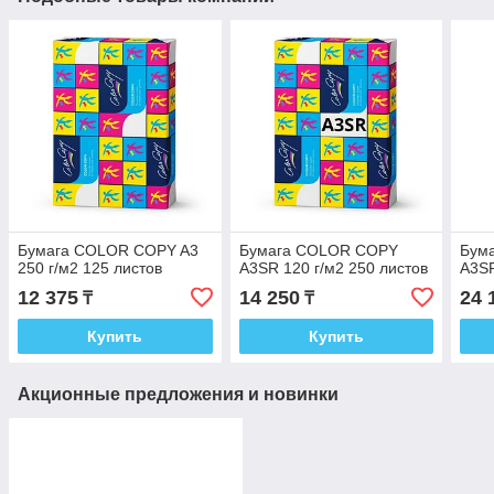
Бумага COLOR COPY A3
Бумага COLOR COPY
Бум
250 г/м2 125 листов
A3SR 120 г/м2 250 листов
A3SR
12 375
14 250
24 
₸
₸
Купить
Купить
Акционные предложения и новинки