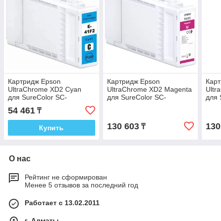
Картридж Epson
Картридж Epson
Карт
UltraChrome XD2 Cyan
UltraChrome XD2 Magenta
Ultr
для SureColor SC-
для SureColor SC-
для 
T3400/SC-T3400N/SC-
T3400/SC-T3400N/SC-
T34
54 461
₸
T5400 C13T41R240
T5400 C13T41F34N
T54
130 603
130
₸
Купить
О нас
Рейтинг не сформирован
Менее 5 отзывов за последний год
Работает с 13.02.2011
г. Алматы