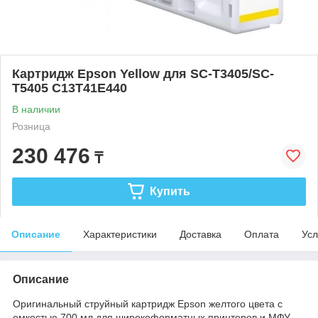
Картридж Epson Yellow для SC-T3405/SC-
T5405 C13T41E440
В наличии
Розница
230 476
₸
Купить
Описание
Характеристики
Доставка
Оплата
Усл
Описание
Оригинальный струйный картридж Epson желтого цвета с
емкостью 700 мл для широкоформатных принтеров и МФУ