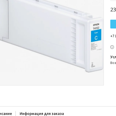
23
+7 
во
исание
Информация для заказа