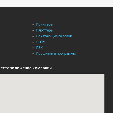
Принтеры
Плоттеры
Печатающие головки
СНПЧ
ПЗК
Прошивки и программы
естоположение компании