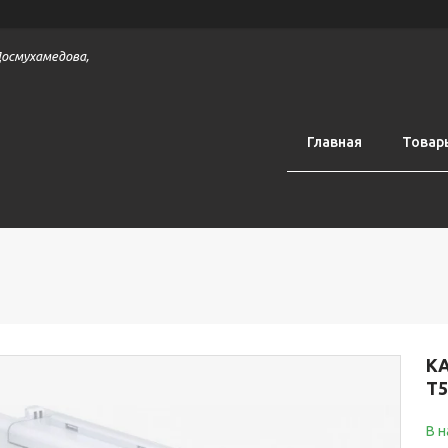
 Досмухамедова,
Главная
Товар
КА
T5
В 