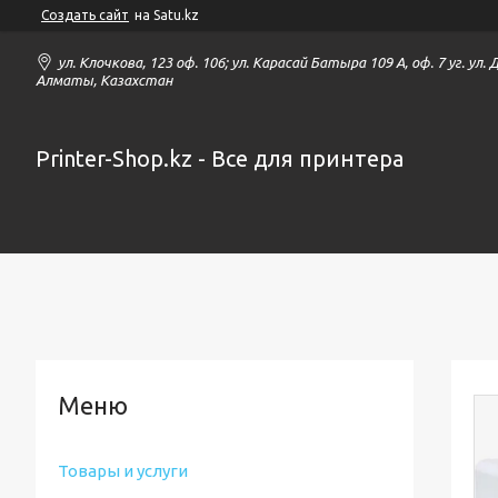
Создать сайт
на Satu.kz
ул. Клочкова, 123 оф. 106; ул. Карасай Батыра 109 А, оф. 7 уг. ул.
Алматы, Казахстан
Printer-Shop.kz - Все для принтера
Товары и услуги