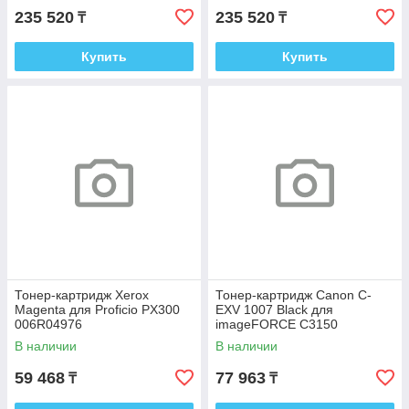
235 520
235 520
₸
₸
Купить
Купить
Тонер-картридж Xerox
Тонер-картридж Canon C-
Magenta для Proficio PX300
EXV 1007 Black для
006R04976
imageFORCE C3150
6729C002
В наличии
В наличии
59 468
77 963
₸
₸