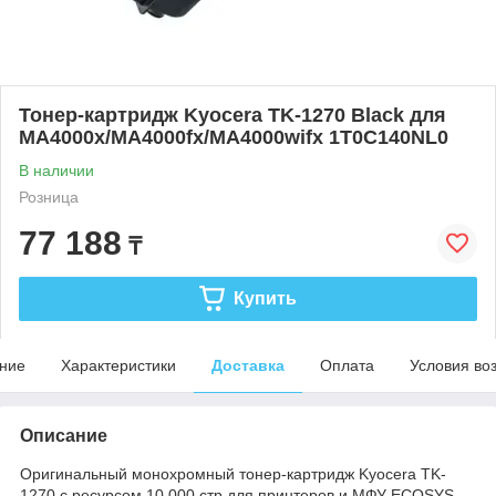
Тонер-картридж Kyocera TK-1270 Black для
MA4000x/MA4000fx/MA4000wifx 1T0C140NL0
В наличии
Розница
77 188
₸
Купить
ние
Характеристики
Доставка
Оплата
Условия во
Описание
Оригинальный монохромный тонер-картридж Kyocera TK-
1270 с ресурсом 10 000 стр для принтеров и МФУ ECOSYS