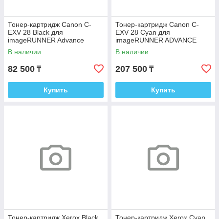
Тонер-картридж Canon C-
Тонер-картридж Canon C-
EXV 28 Black для
EXV 28 Cyan для
imageRUNNER Advance
imageRUNNER ADVANCE
C5045/C5051/C5250/C5255
C5000 2793B002
В наличии
В наличии
2789B002
82 500
207 500
₸
₸
Купить
Купить
Тонер-картридж Xerox Black
Тонер-картридж Xerox Cyan