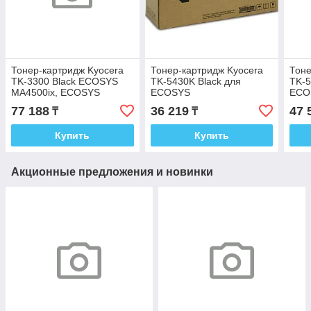
Тонер-картридж Kyocera
Тонер-картридж Kyocera
Тоне
TK-3300 Black ECOSYS
TK-5430K Black для
TK-5
MA4500ix, ECOSYS
ECOSYS
ECO
MA4500ifx 1T0C100NL0
PA2100cx/PA2100cwx/MA2100cfx/M
PA2
77 188
36 219
47 
₸
₸
1T0C0A0NL1
1T0
Купить
Купить
Акционные предложения и новинки