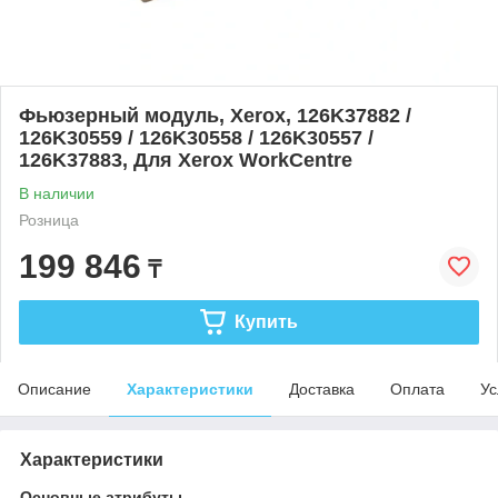
Фьюзерный модуль, Xerox, 126K37882 /
126K30559 / 126K30558 / 126K30557 /
126K37883, Для Xerox WorkCentre
В наличии
Розница
199 846
₸
Купить
Описание
Характеристики
Доставка
Оплата
Ус
Характеристики
Основные атрибуты