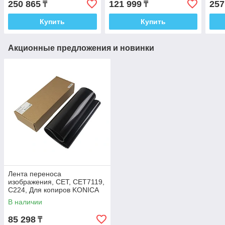
250 865
121 999
257
₸
₸
3550
5016
Купить
Купить
Акционные предложения и новинки
Лента переноса
изображения, СЕТ, CET7119,
C224, Для копиров KONICA
MINOLTA Bizhub C224,
В наличии
Япония
85 298
₸