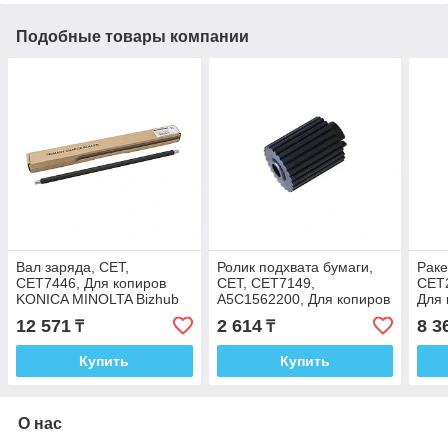
Подобные товары компании
Вал заряда, CET,
Ролик подхвата бумаги,
Раке
CET7446, Для копиров
CET, CET7149,
CET2
KONICA MINOLTA Bizhub
A5C1562200, Для копиров
Для 
C227/258/308/368
KONICA MINOLTA Bizhub
MINO
12 571
2 614
8 3
₸
₸
227/287/367/C226/C227.
C250
Дву
Купить
Купить
О нас