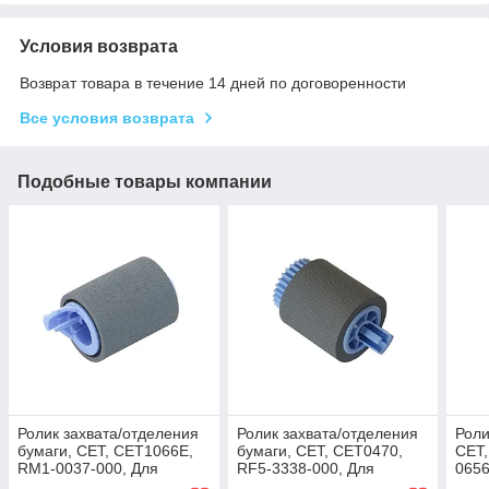
Условия возврата
Возврат товара в течение 14 дней по договоренности
Все условия возврата
Подобные товары компании
Ролик захвата/отделения
Ролик захвата/отделения
Роли
бумаги, CET, CET1066E,
бумаги, CET, CET0470,
CET,
RM1-0037-000, Для
RF5-3338-000, Для
0656
принтеров HP LaserJet
принтеров HP LaserJet
HP L