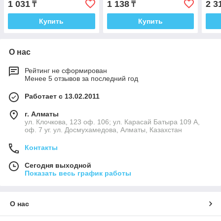
1 031
1 138
2 3
₸
₸
9000/9040/9050,
M40
Купить
Купить
О нас
Рейтинг не сформирован
Менее 5 отзывов за последний год
Работает с 13.02.2011
г. Алматы
ул. Клочкова, 123 оф. 106; ул. Карасай Батыра 109 А,
оф. 7 уг. ул. Досмухамедова, Алматы, Казахстан
Контакты
Сегодня выходной
Показать весь график работы
О нас