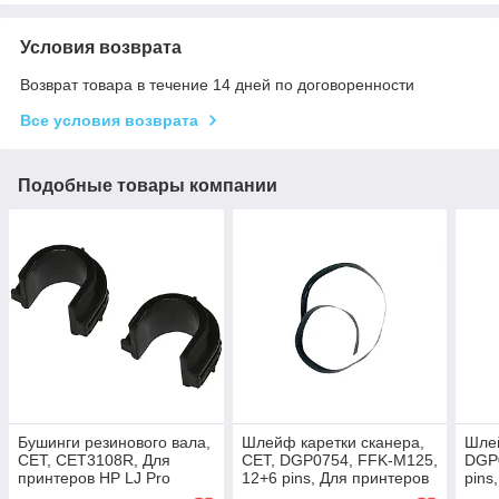
Условия возврата
Возврат товара в течение 14 дней по договоренности
Все условия возврата
Подобные товары компании
Бушинги резинового вала,
Шлейф каретки сканера,
Шлей
CET, CET3108R, Для
CET, DGP0754, FFK-M125,
DGP0
принтеров HP LJ Pro
12+6 pins, Для принтеров
pins
M402/403/M426/427, 2 шт/
HP LJ MFP
Pro