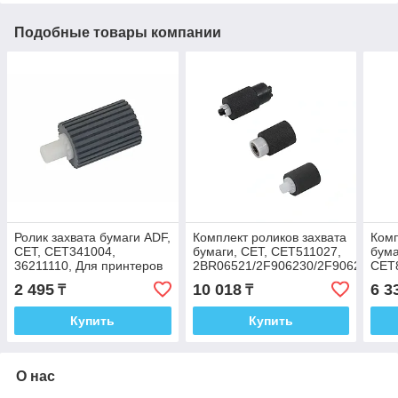
Подобные товары компании
Ролик захвата бумаги ADF,
Комплект роликов захвата
Комп
CET, CET341004,
бумаги, CET, CET511027,
бума
36211110, Для принтеров
2BR06521/2F906230/2F906240,
CET
KYOCERA ECOSYS
Для принтеров KYOCERA
2BR
2 495
10 018
6 3
₸
₸
Для
Купить
Купить
О нас