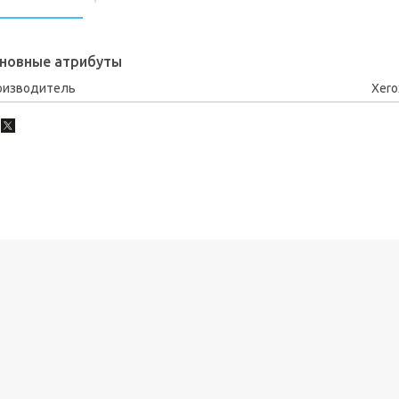
новные атрибуты
оизводитель
Xero