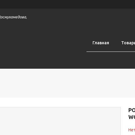
 Досмухамедова,
Главная
Товар
РО
WO
Нет