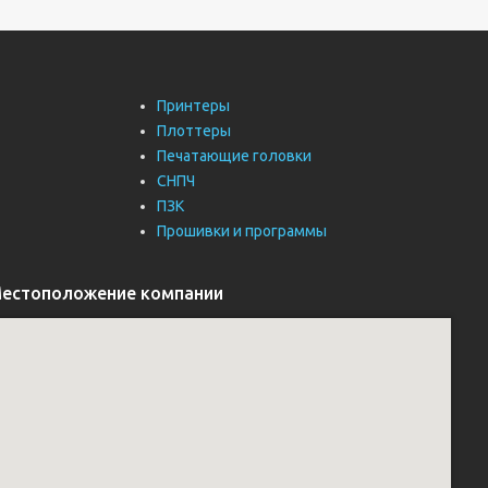
Принтеры
Плоттеры
Печатающие головки
СНПЧ
ПЗК
Прошивки и программы
естоположение компании