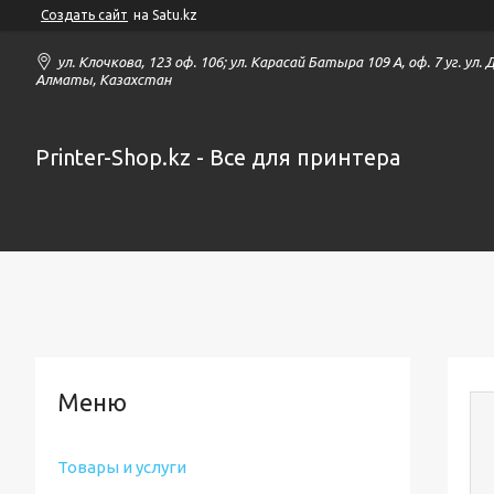
Создать сайт
на Satu.kz
ул. Клочкова, 123 оф. 106; ул. Карасай Батыра 109 А, оф. 7 уг. ул.
Алматы, Казахстан
Printer-Shop.kz - Все для принтера
Товары и услуги