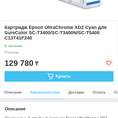
Картридж Epson UltraChrome XD2 Cyan для
SureColor SC-T3400/SC-T3400N/SC-T5400
C13T41F240
В наличии
Розница
129 780
₸
Купить
Описание
Характеристики
Доставка
Оплата
Ус
Описание
Оригинальный струйный картридж Epson UltraChrome XD2