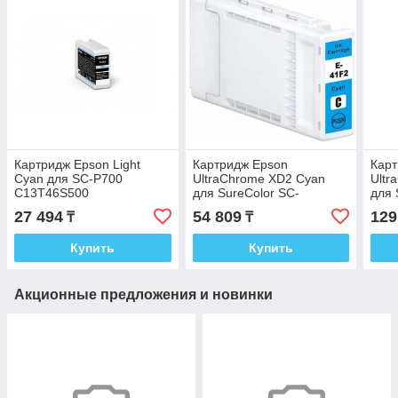
Картридж Epson Light
Картридж Epson
Карт
Cyan для SC-P700
UltraChrome XD2 Cyan
Ultr
C13T46S500
для SureColor SC-
для 
T3400/SC-T3400N/SC-
T34
27 494
54 809
129
₸
₸
T5400 C13T41R240
T54
Купить
Купить
Акционные предложения и новинки