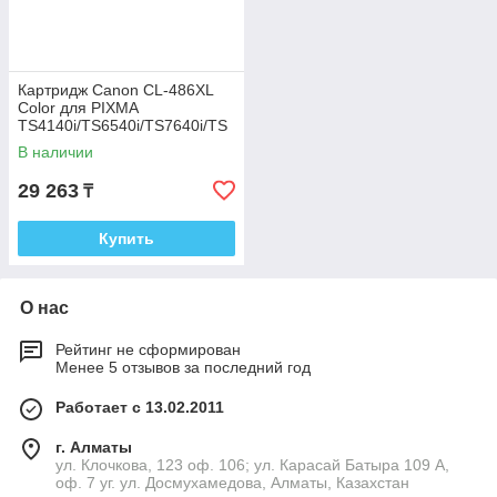
Картридж Canon CL-486XL
Color для PIXMA
TS4140i/TS6540i/TS7640i/TS
7740i 6224C001
В наличии
29 263
₸
Купить
О нас
Рейтинг не сформирован
Менее 5 отзывов за последний год
Работает с 13.02.2011
г. Алматы
ул. Клочкова, 123 оф. 106; ул. Карасай Батыра 109 А,
оф. 7 уг. ул. Досмухамедова, Алматы, Казахстан