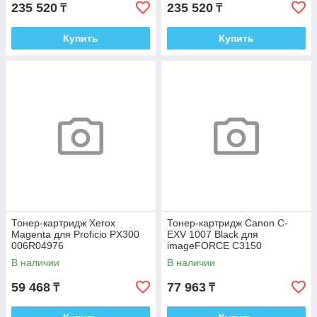
235 520
235 520
₸
₸
Купить
Купить
Тонер-картридж Xerox
Тонер-картридж Canon C-
Magenta для Proficio PX300
EXV 1007 Black для
006R04976
imageFORCE C3150
6729C002
В наличии
В наличии
59 468
77 963
₸
₸