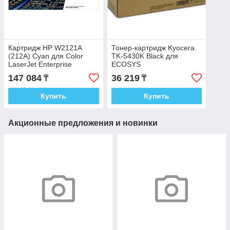
Картридж HP W2121A
Тонер-картридж Kyocera
(212A) Cyan для Color
TK-5430K Black для
LaserJet Enterprise
ECOSYS
M554dn/M555dn/M578c
PA2100cx/PA2100cwx/MA2100cfx/M
147 084
36 219
₸
₸
1T0C0A0NL1
Купить
Купить
Акционные предложения и новинки