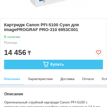
Картридж Canon PFI-5100 Cyan для
imagePROGRAF PRO-310 6953C001
В наличии
Розница
14 456
₸
Купить
Описание
Характеристики
Доставка
Оплата
Усл
Описание
Оригинальный струйный картридж Canon PFI-5100 с
пигментными чернилами голубого цвета и емкостью 14,4 мл