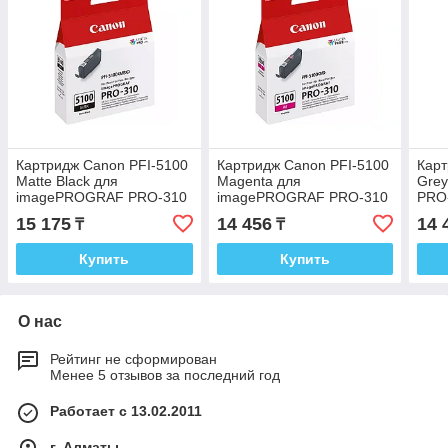
Картридж Canon PFI-5100
Картридж Canon PFI-5100
Карт
Matte Black для
Magenta для
Gre
imagePROGRAF PRO-310
imagePROGRAF PRO-310
PRO
6951C001
6954C001
15 175
14 456
14 
₸
₸
Купить
Купить
О нас
Рейтинг не сформирован
Менее 5 отзывов за последний год
Работает с 13.02.2011
г. Алматы