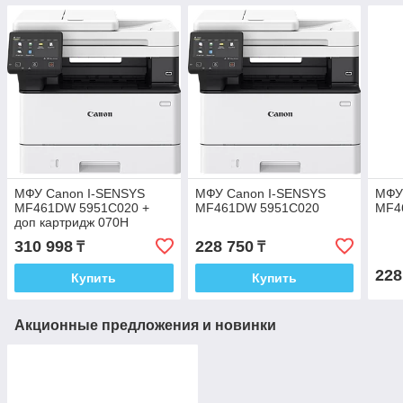
МФУ Canon I-SENSYS
МФУ Canon I-SENSYS
МФУ
MF461DW 5951C020 +
MF461DW 5951C020
MF4
доп картридж 070H
310 998
228 750
₸
₸
228
Купить
Купить
Акционные предложения и новинки