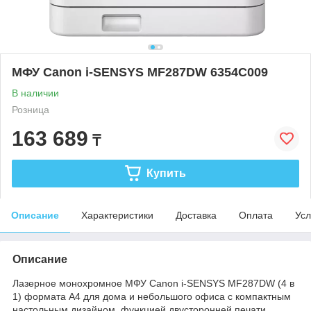
МФУ Canon i-SENSYS MF287DW 6354C009
В наличии
Розница
163 689
₸
Купить
Описание
Характеристики
Доставка
Оплата
Усл
Описание
Лазерное монохромное МФУ Canon i-SENSYS MF287DW (4 в
1) формата А4 для дома и небольшого офиса с компактным
настольным дизайном, функцией двусторонней печати