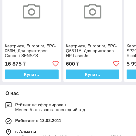
Картридж, Europrint, EPC-
Картридж, Europrint, EPC-
Карт
056H, Для принтеров
Q6511A, Для принтеров
SP20
Canon i-SENSYS
HP LaserJet
Rico
LBP325x/MF542x/MF543x,
2410/2420/2430, 6000
200/
16 875
600
5 9
₸
₸
15000 страниц.
страниц.
2600
Купить
Купить
О нас
Рейтинг не сформирован
Менее 5 отзывов за последний год
Работает с 13.02.2011
г. Алматы